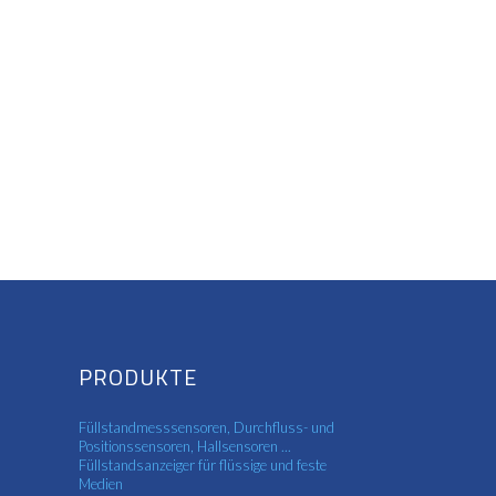
PRODUKTE
Füllstandmesssensoren, Durchfluss- und
Positionssensoren, Hallsensoren ...
Füllstandsanzeiger für flüssige und feste
Medien