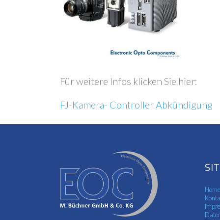
Für weitere Infos klicken Sie hier:
FJ-Kamera- Controller Abkündigung
SI
Hom
Konta
Impr
Daten