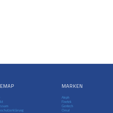
TEMAP
MARKEN
e
Aleph
kt
Finetek
essum
Gentech
schutzerklärung
Omal