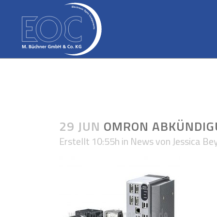
29 JUN
OMRON ABKÜNDIGU
Erstellt 10:55h
in
News
von
Jessica Be