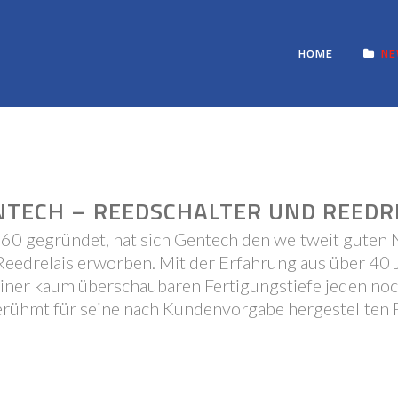
HOME
N
NTECH – REEDSCHALTER UND REEDR
960 gegründet, hat sich Gentech den weltweit guten 
Reedrelais erworben. Mit der Erfahrung aus über 40 
einer kaum überschaubaren Fertigungstiefe jeden noc
berühmt für seine nach Kundenvorgabe hergestellten 