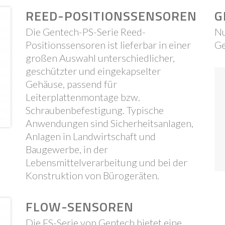
REED-POSITIONSSENSOREN
G
Die Gentech-PS-Serie Reed-
Nu
Positionssensoren ist lieferbar in einer
Ge
großen Auswahl unterschiedlicher,
geschützter und eingekapselter
Gehäuse, passend für
Leiterplattenmontage bzw.
Schraubenbefestigung. Typische
Anwendungen sind Sicherheitsanlagen,
Anlagen in Landwirtschaft und
Baugewerbe, in der
Lebensmittelverarbeitung und bei der
Konstruktion von Bürogeräten.
FLOW-SENSOREN
Die FS-Serie von Gentech bietet eine