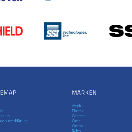
TEMAP
MARKEN
e
Aleph
kt
Finetek
essum
Gentech
schutzerklärung
Omal
Omron
Relpol