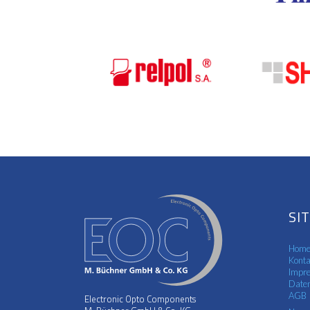
SI
Hom
Konta
Impr
Daten
AGB
Electronic Opto Components