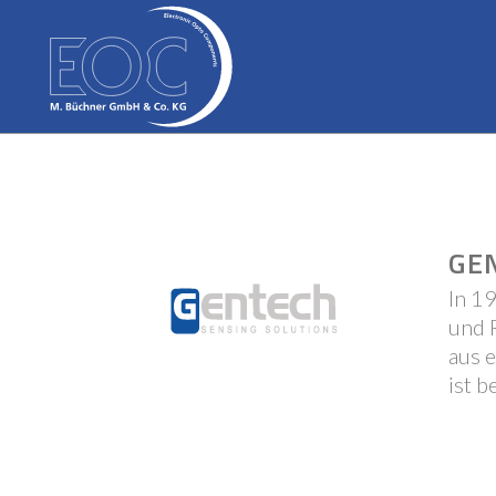
GE
In 1
und 
aus 
ist 